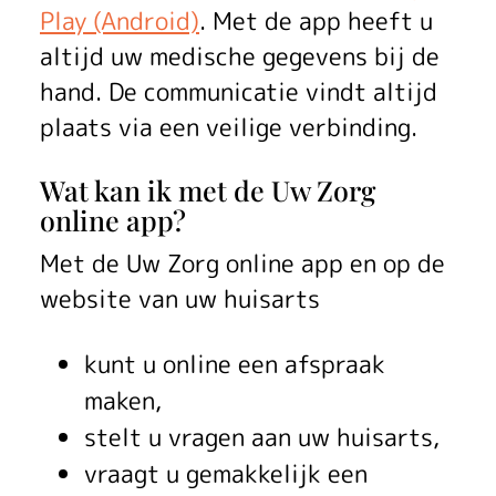
r
Play (Android)
. Met de app heeft u
g
altijd uw medische gegevens bij de
o
hand. De communicatie vindt altijd
plaats via een veilige verbinding.
n
l
Wat kan ik met de Uw Zorg
online app?
i
Met de
Uw Zorg online app
en op de
n
website van uw huisarts
e
kunt u online een afspraak
a
maken,
p
stelt u vragen aan uw huisarts,
p
vraagt u gemakkelijk een