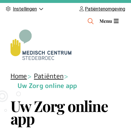
Instellingen
Patiëntenomgeving
H
Menu
o
o
f
d
m
e
n
Home
Patiënten
u
Uw Zorg online app
Uw Zorg online
app