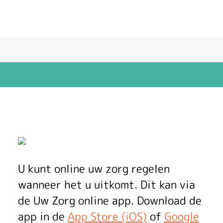
U
w
U kunt online uw zorg regelen
Z
wanneer het u uitkomt. Dit kan via
o
de
Uw Zorg online app
. Download de
app in de
App Store (iOS)
of
Google