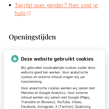
Twijfel over gender? Hier vind je
hulp
Openingstijden
Maandag:
08.00 - 17.00
Deze website gebruikt cookies
Dinsdag:
08.00 - 17.00
Wij gebruiken noodzakelijke cookies zodat deze
Woensdag:
08.00 - 17.00
website goed kan werken. Voor analytische
cookies en externe inhoud vragen wij uw
Donderdag:
08.00 - 17.00
toestemming.
Vrijdag:
08.00 - 17.00
Voor analytische cookies werken wij samen met
Matomo en Google Analytics. Voor externe
inhoud werken wij samen met Google (Maps,
Translate en Reviews), YouTube, Vimeo,
Facebook, Instagram, X (Twitter), Qualizorg,