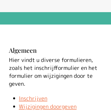
F
Algemeen
o
Hier vindt u diverse formulieren,
zoals het inschrijfformulier en het
r
formulier om wijzigingen door te
m
geven.
u
Inschrijven
l
Wijzigingen doorgeven