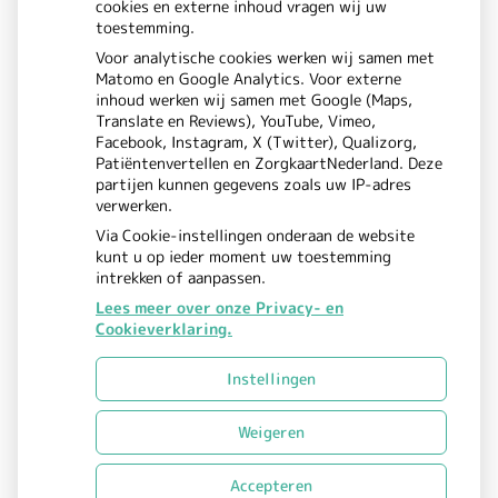
cookies en externe inhoud vragen wij uw
Donderdag:
08.00 - 17.00
toestemming.
Vrijdag:
08.00 - 17.00
Voor analytische cookies werken wij samen met
Matomo en Google Analytics. Voor externe
inhoud werken wij samen met Google (Maps,
Translate en Reviews), YouTube, Vimeo,
Facebook, Instagram, X (Twitter), Qualizorg,
Patiëntenvertellen en ZorgkaartNederland. Deze
partijen kunnen gegevens zoals uw IP-adres
verwerken.
Via Cookie-instellingen onderaan de website
kunt u op ieder moment uw toestemming
intrekken of aanpassen.
Lees meer over onze Privacy- en
Cookieverklaring.
Uw Zorg Online
Beheer
|
Instellingen
Privacy verklaring
Cookie-
|
instellingen
Voorwaarden
Weigeren
|
Accepteren