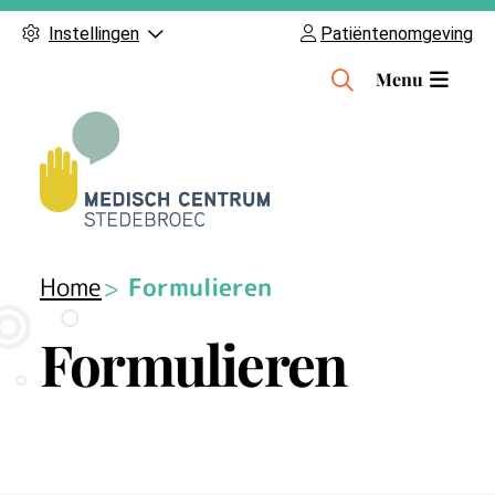
Instellingen
Patiëntenomgeving
H
Menu
o
o
f
d
m
e
n
Home
Formulieren
u
Formulieren