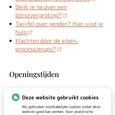
Denk je na over een
borstvergroting?
Twijfel over gender? Hier vind je
hulp
Klachten door de eiken-
processierups?
Openingstijden
Maandag:
08.00 - 17.00
Deze website gebruikt cookies
Dinsdag:
08.00 - 17.00
Wij gebruiken noodzakelijke cookies zodat deze
Woensdag:
08.00 - 17.00
website goed kan werken. Voor analytische