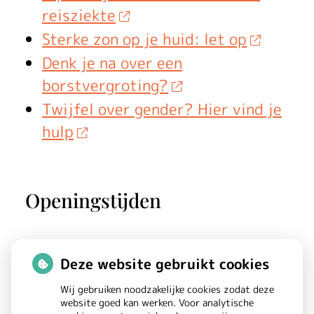
reisziekte
Sterke zon op je huid: let op
Denk je na over een
borstvergroting?
Twijfel over gender? Hier vind je
hulp
Openingstijden
Maandag:
08.00 - 17.00
Deze website gebruikt cookies
Dinsdag:
08.00 - 17.00
Wij gebruiken noodzakelijke cookies zodat deze
Woensdag:
08.00 - 17.00
website goed kan werken. Voor analytische