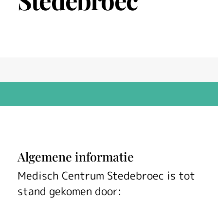
Stedebroec
M
Algemene informatie
e
Medisch Centrum Stedebroec is tot
stand gekomen door:
d