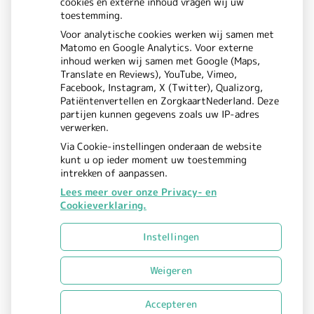
cookies en externe inhoud vragen wij uw
Donderdag:
08.00 - 17.00
toestemming.
Vrijdag:
08.00 - 17.00
Voor analytische cookies werken wij samen met
Matomo en Google Analytics. Voor externe
inhoud werken wij samen met Google (Maps,
Translate en Reviews), YouTube, Vimeo,
Facebook, Instagram, X (Twitter), Qualizorg,
Patiëntenvertellen en ZorgkaartNederland. Deze
partijen kunnen gegevens zoals uw IP-adres
verwerken.
Via Cookie-instellingen onderaan de website
kunt u op ieder moment uw toestemming
intrekken of aanpassen.
Lees meer over onze Privacy- en
Cookieverklaring.
Uw Zorg Online
Beheer
|
Instellingen
Privacy verklaring
Cookie-
|
instellingen
Voorwaarden
Weigeren
|
Accepteren