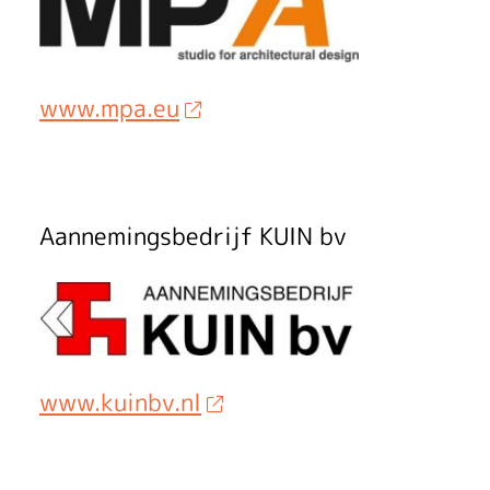
S
t
www.mpa.eu
e
d
e
Aannemingsbedrijf KUIN bv
b
r
o
e
www.kuinbv.nl
c