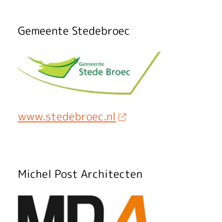
i
s
Gemeente Stedebroec
c
h
C
e
www.stedebroec.nl
n
t
r
Michel Post Architecten
u
m