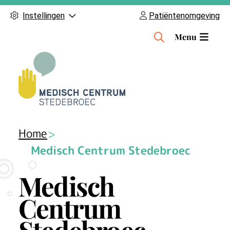
Instellingen
Patiëntenomgeving
H
Menu
o
o
f
d
m
e
n
Home
u
Medisch Centrum Stedebroec
Medisch
Centrum