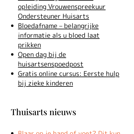
u
opleiding Vrouwenspreekuur
Ondersteuner Huisarts
w
Bloedafname – belangrijke
e
informatie als u bloed laat
n
prikken
Open dag bij de
s
huisartsenspoedpost
p
Gratis online cursus: Eerste hulp
r
bij zieke kinderen
e
e
Thuisarts nieuws
k
Blaar op je hand of voet? Dit kun