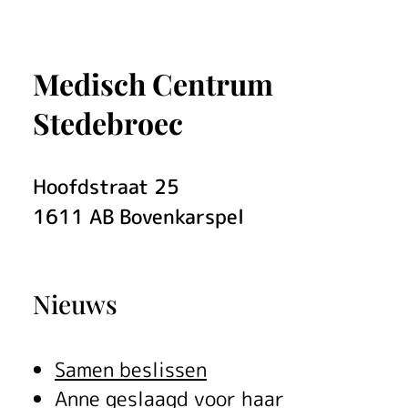
p
l
e
Medisch Centrum
i
Stedebroec
d
Hoofdstraat
25
i
1611 AB
Bovenkarspel
n
g
Nieuws
V
r
Samen beslissen
o
Anne geslaagd voor haar