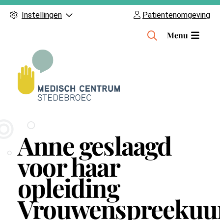
Instellingen
Patiëntenomgeving
H
Menu
o
o
f
d
m
e
n
Anne geslaagd
u
voor haar
opleiding
Vrouwenspreekuu