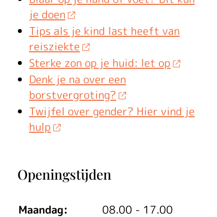
u
je doen
u
Tips als je kind last heeft van
r
reisziekte
O
Sterke zon op je huid: let op
Denk je na over een
n
borstvergroting?
d
Twijfel over gender? Hier vind je
e
hulp
r
s
Openingstijden
t
e
Maandag:
08.00 - 17.00