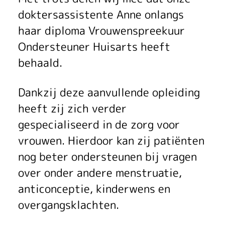
A
n
doktersassistente Anne onlangs
haar diploma Vrouwenspreekuur
n
Ondersteuner Huisarts heeft
e
behaald.
g
Dankzij deze aanvullende opleiding
e
heeft zij zich verder
s
gespecialiseerd in de zorg voor
vrouwen. Hierdoor kan zij patiënten
l
nog beter ondersteunen bij vragen
a
over onder andere menstruatie,
a
anticonceptie, kinderwens en
overgangsklachten.
g