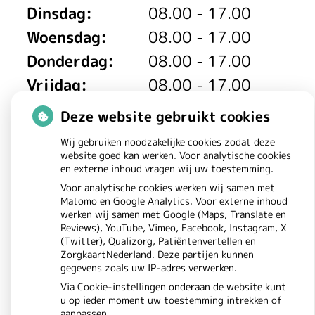
Dinsdag:
08.00 - 17.00
u
Woensdag:
08.00 - 17.00
n
Donderdag:
08.00 - 17.00
e
Vrijdag:
08.00 - 17.00
r
Deze website gebruikt cookies
H
Wij gebruiken noodzakelijke cookies zodat deze
website goed kan werken. Voor analytische cookies
u
en externe inhoud vragen wij uw toestemming.
Voor analytische cookies werken wij samen met
i
Matomo en Google Analytics. Voor externe inhoud
werken wij samen met Google (Maps, Translate en
s
Reviews), YouTube, Vimeo, Facebook, Instagram, X
(Twitter), Qualizorg, Patiëntenvertellen en
a
ZorgkaartNederland. Deze partijen kunnen
Uw Zorg Online
Beheer
|
gegevens zoals uw IP-adres verwerken.
r
Via Cookie-instellingen onderaan de website kunt
Privacy verklaring
Cookie-
u op ieder moment uw toestemming intrekken of
|
aanpassen.