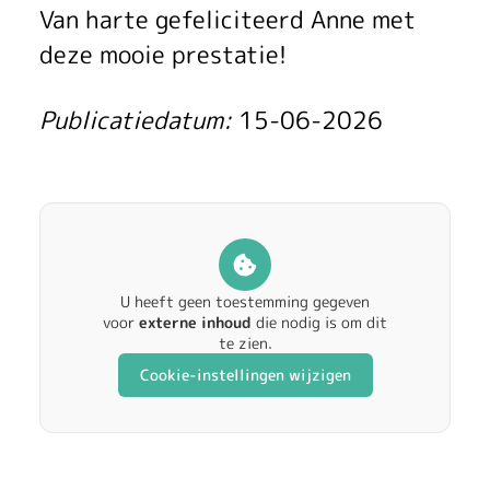
d
Van harte gefeliciteerd Anne met
deze mooie prestatie!
v
o
Publicatiedatum:
15-06-2026
o
r
h
a
U heeft geen toestemming gegeven
voor
externe inhoud
die nodig is om dit
a
te zien.
Cookie-instellingen wijzigen
r
o