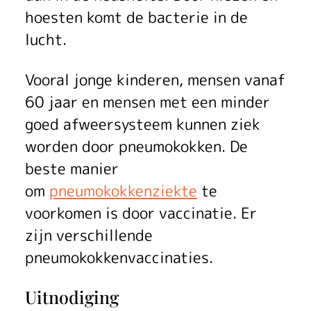
m
hoesten komt de bacterie in de
o
lucht.
k
Vooral jonge kinderen, mensen vanaf
o
60 jaar en mensen met een minder
k
goed afweersysteem kunnen ziek
k
worden door pneumokokken. De
beste manier
e
om
pneumokokkenziekte
te
n
voorkomen is door vaccinatie. Er
p
zijn verschillende
pneumokokkenvaccinaties.
r
i
Uitnodiging