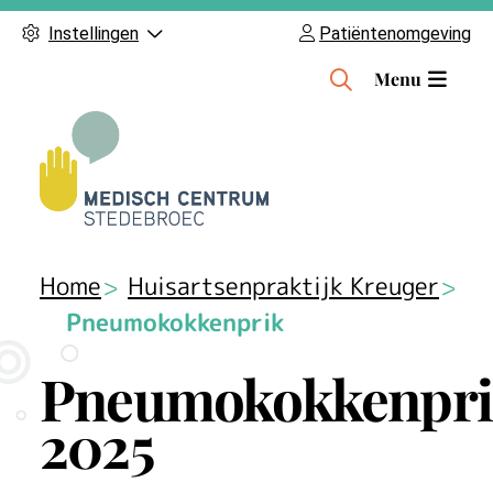
Instellingen
Patiëntenomgeving
H
Menu
o
o
f
d
m
e
n
Home
Huisartsenpraktijk Kreuger
u
Pneumokokkenprik
Pneumokokkenpri
2025