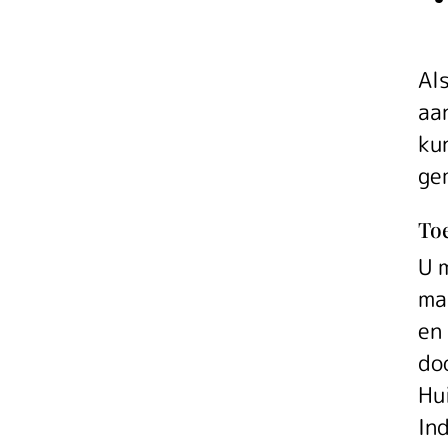
Al
aa
ku
ge
Toe
U 
ma
en
do
Hu
In