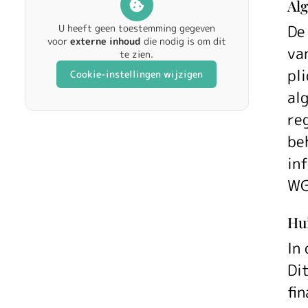
Al
De
U heeft geen toestemming gegeven
voor
externe inhoud
die nodig is om dit
va
te zien.
pl
Cookie-instellingen wijzigen
al
re
be
in
WG
Hui
In
Di
fi