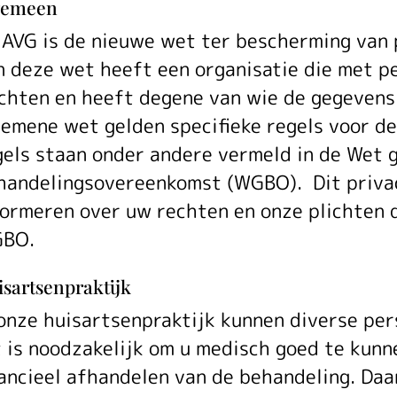
Privacyre
gemeen
 AVG is de nieuwe wet ter bescherming van 
van
n deze wet heeft een organisatie die met 
ichten en heeft degene van wie de gegevens
gemene wet gelden specifieke regels voor de
onze
gels staan onder andere vermeld in de Wet 
handelingsovereenkomst (WGBO). Dit privac
formeren over uw rechten en onze plichten 
praktijk
BO.
sartsenpraktijk
 onze huisartsenpraktijk kunnen diverse pe
t is noodzakelijk om u medisch goed te kunn
nancieel afhandelen van de behandeling. Daa