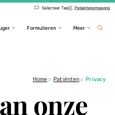
Selecteer Taal
Patiëntenomgeving
uger
Formulieren
Meer
Huisartsenpraktijk
Formulieren
Meer
Kreuger
submenu
submenu
submenu
Home
Patiënten
Privacy
van onze