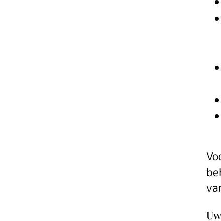
Vo
be
va
Uw 