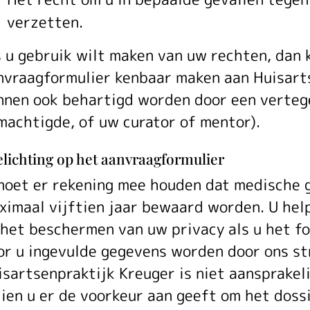
verzetten.
s u gebruik wilt maken van uw rechten, dan 
nvraagformulier kenbaar maken aan Huisart
nnen ook behartigd worden door een vertege
machtigde, of uw curator of mentor).
lichting op het aanvraagformulier
moet er rekening mee houden dat medische g
ximaal vijftien jaar bewaard worden. U hel
 het beschermen van uw privacy als u het for
or u ingevulde gegevens worden door ons st
isartsenpraktijk Kreuger is niet aansprakel
dien u er de voorkeur aan geeft om het dossi