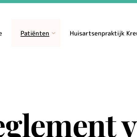
e
Patiënten
Huisartsenpraktijk Kre
Patiënten
submenu
eglement 