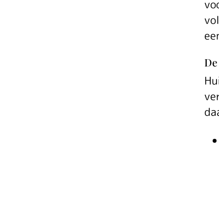
vo
vo
ee
De 
Hu
ve
da