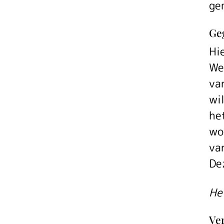
ge
Ge
Hi
We
va
wil
he
wo
va
Dez
He
Ve