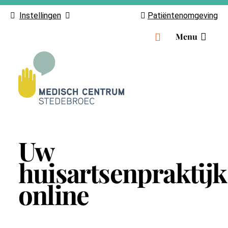
Instellingen
Patiëntenomgeving
H
Menu
o
o
f
d
m
e
n
Uw
u
huisartsenpraktijk
online