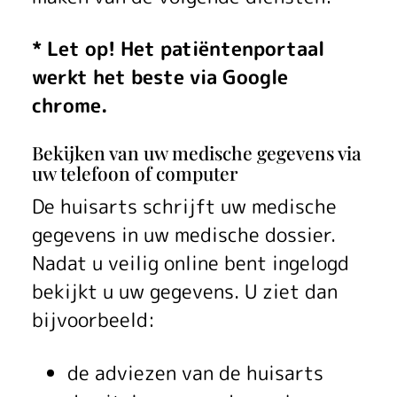
u
i
* Let op! Het patiëntenportaal
s
werkt het beste via Google
a
chrome.
r
Bekijken van uw medische gegevens via
uw telefoon of computer
t
De huisarts schrijft uw medische
s
gegevens in uw medische dossier.
e
Nadat u veilig online bent ingelogd
n
bekijkt u uw gegevens. U ziet dan
bijvoorbeeld:
p
r
de adviezen van de huisarts