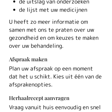
de uitslag van onderzoeken
a
de lijst met uw medicijnen
k
U heeft zo meer informatie om
t
samen met ons te praten over uw
i
gezondheid en om keuzes te maken
j
over uw behandeling.
k
Afspraak maken
o
Plan uw afspraak op een moment
dat het u schikt. Kies uit één van de
n
afsprakenopties.
l
Herhaalrecept aanvragen
i
Vraag vanuit huis eenvoudig en snel