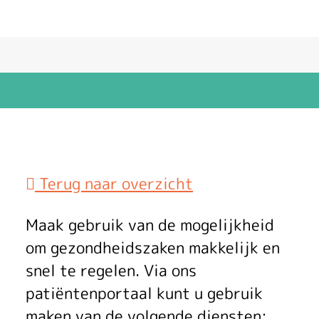
Terug naar overzicht
U
Maak gebruik van de mogelijkheid
w
om gezondheidszaken makkelijk en
snel te regelen. Via ons
h
patiëntenportaal kunt u gebruik
maken van de volgende diensten: