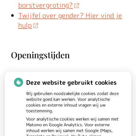
borstvergroting?
Twijfel over gender? Hier vind je
hulp
Openingstijden
Maandag:
08.00 - 17.00
Deze website gebruikt cookies
Dinsdag:
08.00 - 17.00
Wij gebruiken noodzakelijke cookies zodat deze
Woensdag:
08.00 - 17.00
website goed kan werken. Voor analytische
cookies en externe inhoud vragen wij uw
Donderdag:
08.00 - 17.00
toestemming.
Vrijdag:
08.00 - 17.00
Voor analytische cookies werken wij samen met
Matomo en Google Analytics. Voor externe
inhoud werken wij samen met Google (Maps,