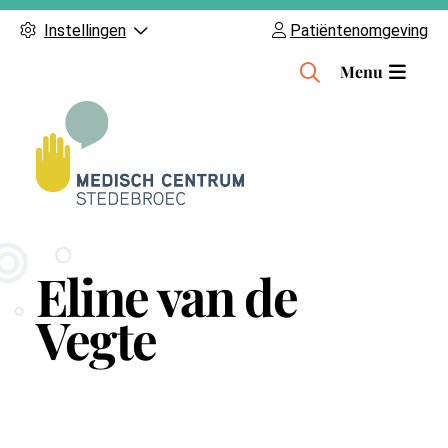
Instellingen
Patiëntenomgeving
H
Menu
o
o
f
d
m
e
n
Eline van de
u
Vegte