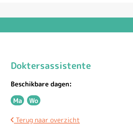
E
Doktersassistente
l
Beschikbare dagen:
i
Ma
Wo
n
Maandag
Woensdag
e
Terug naar overzicht
v