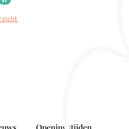
g
derdag
Vrijdag
rzicht
ieuws
Openingstijden