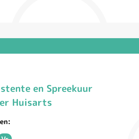
istente en Spreekuur
er Huisarts
en:
Vr