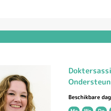
Doktersass
Babette
Ondersteun
Beschikbare dag
Dikstaal
Ma
Wo
Do