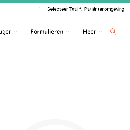
Selecteer Taal
Patiëntenomgeving
uger
Formulieren
Meer
Huisartsenpraktijk
Formulieren
Meer
Kreuger
submenu
submenu
submenu