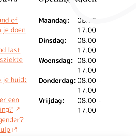
and of
Maandag:
08.00 -
n je doen
17.00
Dinsdag:
08.00 -
nd last
17.00
isziekte
Woensdag:
08.00 -
17.00
 je huid:
Donderdag:
08.00 -
17.00
ver een
Vrijdag:
08.00 -
ing?
17.00
 gender?
hulp