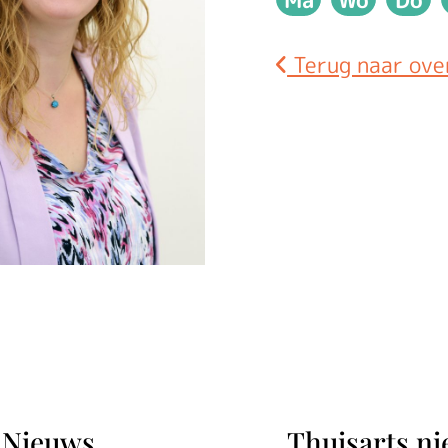
Maandag
Woensda
Don
Terug naar ove
Nieuws
Thuisarts n