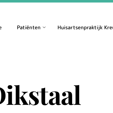
e
Patiënten
Huisartsenpraktijk Kre
Patiënten
submenu
ikstaal