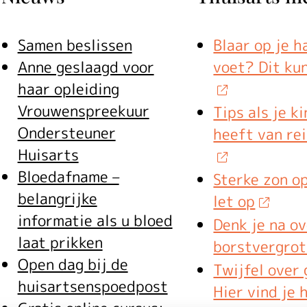
Samen beslissen
Blaar op je h
Anne geslaagd voor
voet? Dit ku
haar opleiding
Vrouwenspreekuur
Tips als je ki
Ondersteuner
heeft van re
Huisarts
Bloedafname –
Sterke zon op
belangrijke
let op
informatie als u bloed
Denk je na o
laat prikken
borstvergrot
Open dag bij de
Twijfel over
huisartsenspoedpost
Hier vind je 