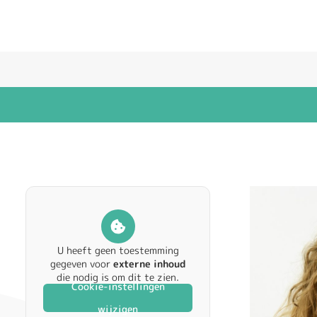
U heeft geen toestemming
gegeven voor
externe inhoud
die nodig is om dit te zien.
Cookie-instellingen
wijzigen