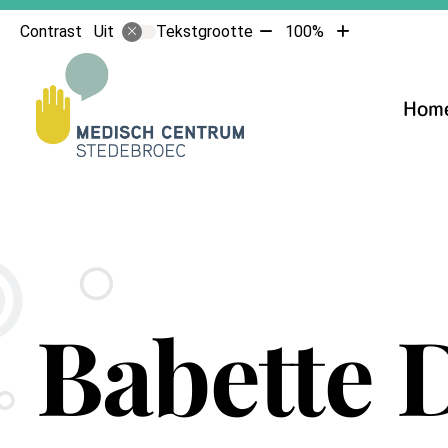
Tekst
Tekst
Contrast
Tekstgrootte
100%
Uit
verkleinen
vergroten
Hoofdmenu
met
met
10%
10%
Hom
Babette D