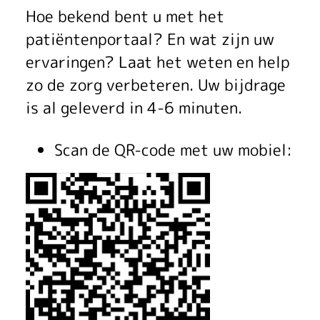
l
Hoe bekend bent u met het
u
patiëntenportaal? En wat zijn uw
a
ervaringen? Laat het weten en help
t
zo de zorg verbeteren. Uw bijdrage
is al geleverd in 4-6 minuten.
i
e
Scan de QR-code met uw mobiel:
o
n
l
i
n