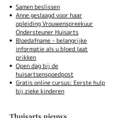
t
Samen beslissen
Anne geslaagd voor haar
a
opleiding Vrouwenspreekuur
a
Ondersteuner Huisarts
l
Bloedafname – belangrijke
informatie als u bloed laat
prikken
Open dag bij de
huisartsenspoedpost
Gratis online cursus: Eerste hulp
bij zieke kinderen
Thuisarts nieuws