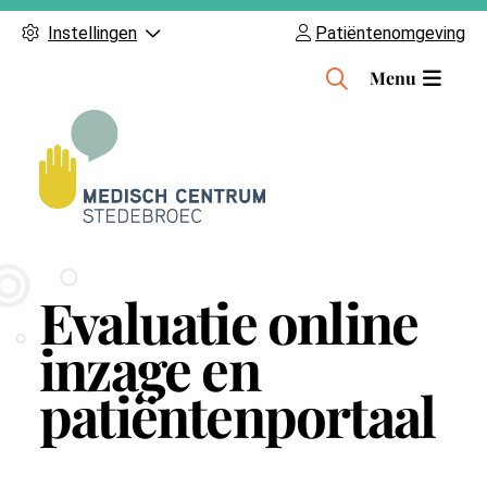
Instellingen
Patiëntenomgeving
H
Menu
o
o
f
d
m
e
n
Evaluatie online
u
inzage en
patiëntenportaal