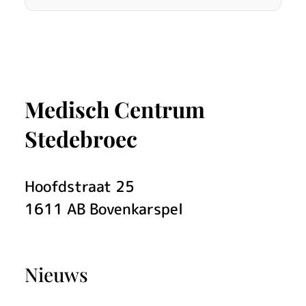
a
t
i
ë
Medisch Centrum
n
Stedebroec
t
e
Hoofdstraat
25
n
1611 AB
Bovenkarspel
p
o
Nieuws
r