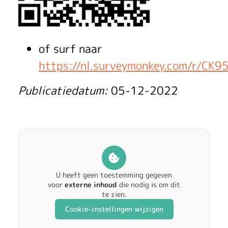
e
i
n
of surf naar
https://nl.surveymonkey.com/r/CK9
z
Publicatiedatum:
05-12-2022
a
g
e
e
U heeft geen toestemming gegeven
n
voor
externe inhoud
die nodig is om dit
te zien.
p
Cookie-instellingen wijzigen