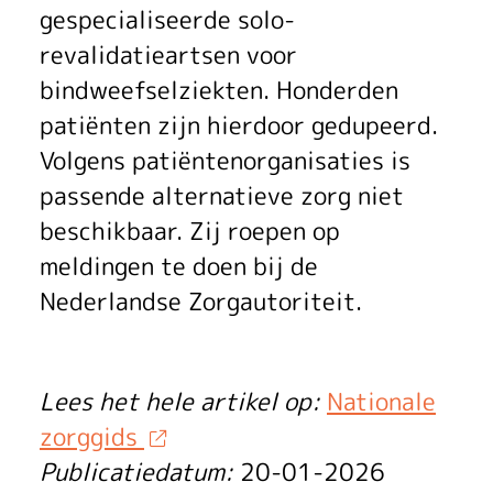
Z
gespecialiseerde solo-
v
revalidatieartsen voor
e
bindweefselziekten. Honderden
r
patiënten zijn hierdoor gedupeerd.
Volgens patiëntenorganisaties is
g
passende alternatieve zorg niet
o
beschikbaar. Zij roepen op
e
meldingen te doen bij de
Nederlandse Zorgautoriteit.
d
t
Lees het hele artikel op:
Nationale
z
zorggids
o
Publicatiedatum:
20-01-2026