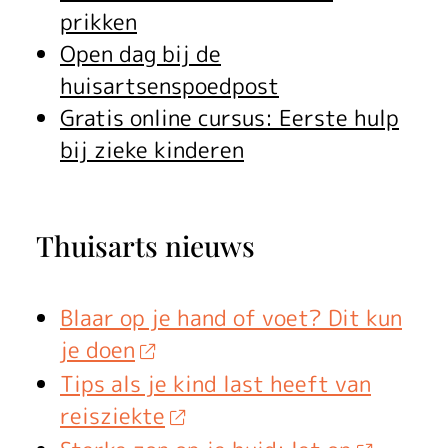
e
prikken
Open dag bij de
r
huisartsenspoedpost
d
Gratis online cursus: Eerste hulp
e
bij zieke kinderen
r
e
Thuisarts nieuws
v
a
Blaar op je hand of voet? Dit kun
je doen
l
Tips als je kind last heeft van
i
reisziekte