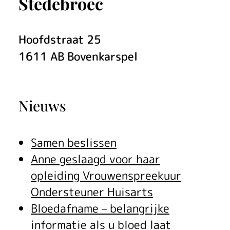
e
Stedebroec
s
p
Hoofdstraat
25
1611 AB
Bovenkarspel
e
c
Nieuws
i
a
Samen beslissen
l
Anne geslaagd voor haar
i
opleiding Vrouwenspreekuur
Ondersteuner Huisarts
s
Bloedafname – belangrijke
e
informatie als u bloed laat