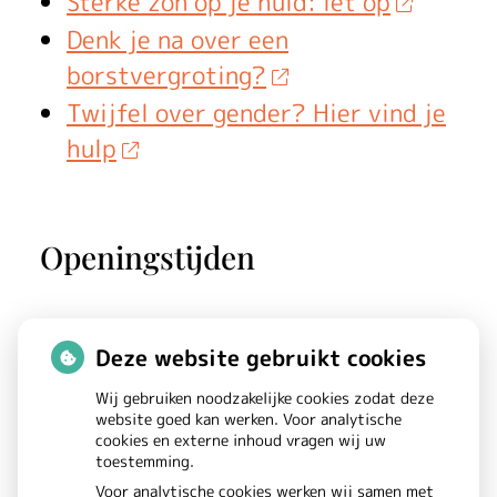
d
Sterke zon op je huid: let op
Denk je na over een
a
borstvergroting?
t
Twijfel over gender? Hier vind je
i
hulp
e
a
Openingstijden
r
t
Maandag:
08.00 - 17.00
Deze website gebruikt cookies
Dinsdag:
08.00 - 17.00
s
Wij gebruiken noodzakelijke cookies zodat deze
Woensdag:
08.00 - 17.00
website goed kan werken. Voor analytische
e
cookies en externe inhoud vragen wij uw
Donderdag:
08.00 - 17.00
toestemming.
n
Vrijdag:
08.00 - 17.00
Voor analytische cookies werken wij samen met