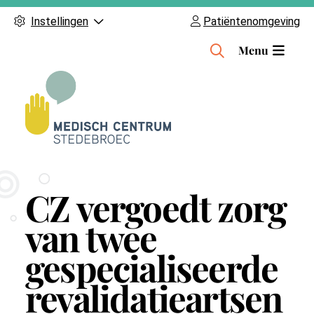
Instellingen
Patiëntenomgeving
H
Menu
o
o
f
d
m
e
n
CZ vergoedt zorg
u
van twee
gespecialiseerde
revalidatieartsen