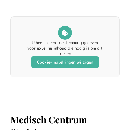
r
g
v
a
U heeft geen toestemming gegeven
voor
externe inhoud
die nodig is om dit
n
te zien.
Cookie-instellingen wijzigen
t
w
e
e
g
Medisch Centrum