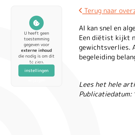
Terug naar over
AI
AI kan snel en al
U heeft geen
Een diëtist kijkt
toestemming
gegeven voor
gewichtsverlies. A
externe inhoud
als
begeleiding belang
die nodig is om dit
Cookie-
te zien.
instellingen
wijzigen
Lees het hele arti
diët
Publicatiedatum:
Zo