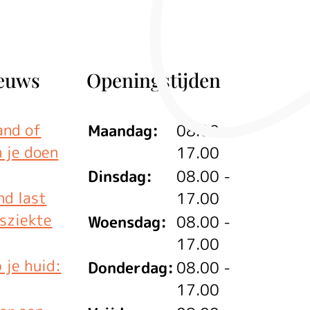
ieuws
Openingstijden
and of
Maandag:
08.00 -
n je doen
17.00
Dinsdag:
08.00 -
nd last
17.00
isziekte
Woensdag:
08.00 -
17.00
 je huid:
Donderdag:
08.00 -
17.00