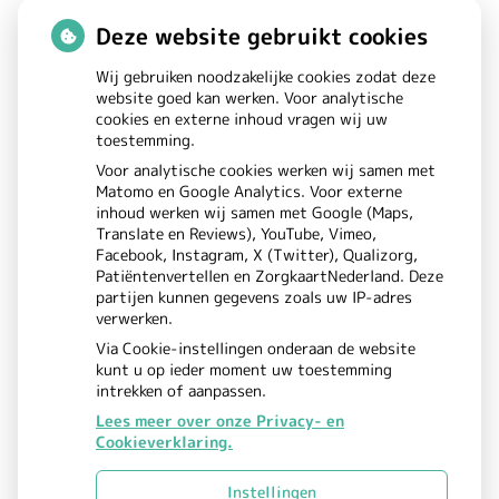
Maandag:
08.00 - 17.00
Deze website gebruikt cookies
Dinsdag:
08.00 - 17.00
Wij gebruiken noodzakelijke cookies zodat deze
Woensdag:
08.00 - 17.00
website goed kan werken. Voor analytische
cookies en externe inhoud vragen wij uw
Donderdag:
08.00 - 17.00
toestemming.
Vrijdag:
08.00 - 17.00
Voor analytische cookies werken wij samen met
Matomo en Google Analytics. Voor externe
inhoud werken wij samen met Google (Maps,
Translate en Reviews), YouTube, Vimeo,
Facebook, Instagram, X (Twitter), Qualizorg,
Patiëntenvertellen en ZorgkaartNederland. Deze
partijen kunnen gegevens zoals uw IP-adres
verwerken.
Via Cookie-instellingen onderaan de website
kunt u op ieder moment uw toestemming
intrekken of aanpassen.
Lees meer over onze Privacy- en
Cookieverklaring.
Uw Zorg Online
Beheer
|
Instellingen