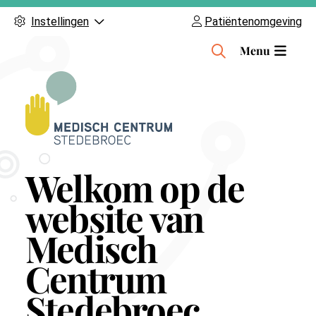
Instellingen
Patiëntenomgeving
H
Menu
o
o
f
d
m
e
Welkom op de
n
u
website van
Medisch
Centrum
Stedebroec