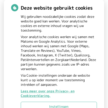
Maandag:
08.00 - 17.00
Deze website gebruikt cookies
Dinsdag:
08.00 - 17.00
Wij gebruiken noodzakelijke cookies zodat deze
Woensdag:
08.00 - 17.00
website goed kan werken. Voor analytische
cookies en externe inhoud vragen wij uw
Donderdag:
08.00 - 17.00
toestemming.
Vrijdag:
08.00 - 17.00
Voor analytische cookies werken wij samen met
Matomo en Google Analytics. Voor externe
inhoud werken wij samen met Google (Maps,
Translate en Reviews), YouTube, Vimeo,
Facebook, Instagram, X (Twitter), Qualizorg,
Patiëntenvertellen en ZorgkaartNederland. Deze
partijen kunnen gegevens zoals uw IP-adres
verwerken.
Via Cookie-instellingen onderaan de website
kunt u op ieder moment uw toestemming
intrekken of aanpassen.
Lees meer over onze Privacy- en
Cookieverklaring.
Uw Zorg Online
Beheer
|
Instellingen