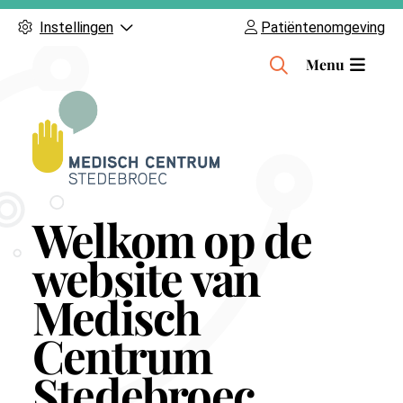
Instellingen
Patiëntenomgeving
H
Menu
o
o
f
d
m
e
Welkom op de
n
u
website van
Medisch
Centrum
Stedebroec